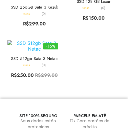
SSD 128 GB Lexar
SSD 256GB Sata 3 Kazuk
(0)
(0)
Avaliação
0
R$
150.00
Avaliação
de
0
R$
299.00
5
de
5
-16%
SSD 512gb Sata 3 Netac
(0)
Avaliação
0
R$
250.00
R$
299.00
de
5
SITE 100% SEGURO
PARCELE EM ATÉ
Seus dados estão
12x Com cartões de
protegidos
crédito