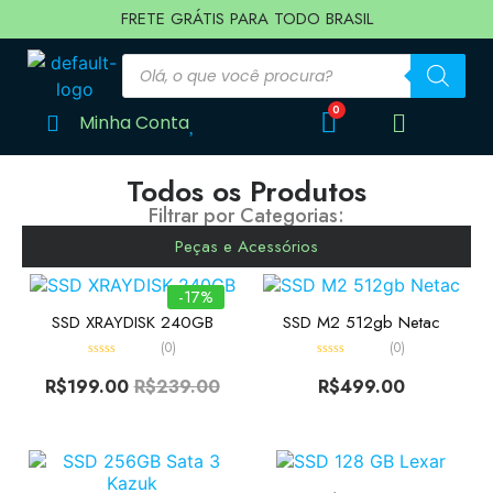
FRETE GRÁTIS PARA TODO BRASIL
Minha Conta
Todos os Produtos
Filtrar por Categorias:
Peças e Acessórios
-17%
SSD XRAYDISK 240GB
SSD M2 512gb Netac
(0)
(0)
Avaliação
Avaliação
0
0
R$
199.00
R$
239.00
R$
499.00
de
de
5
5